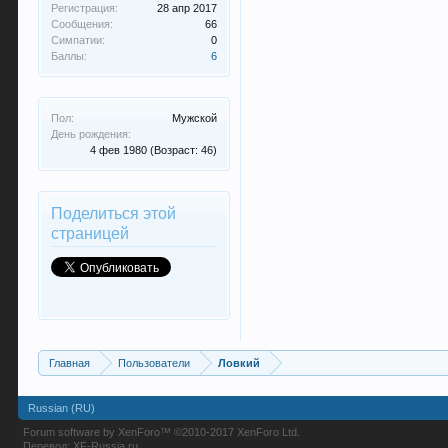
Регистрация:
28 апр 2017
Сообщения:
66
Симпатии:
0
Баллы:
6
Пол:
Мужской
День рождения:
4 фев 1980
(Возраст: 46)
Поделиться этой
страницей
Главная
Пользователи
Ловкий
Russian (RU)
Forum software by XenForo™
©2010-2017 XenForo Ltd.
Перевод:
XF-Russia.ru